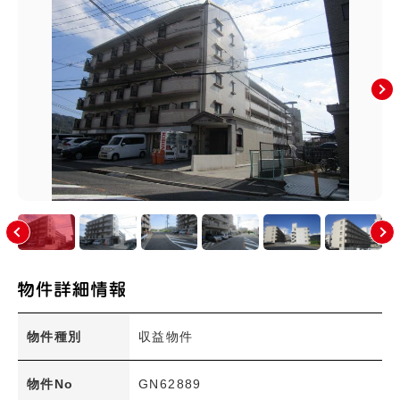
上安町(0)
川内(4)
祇園(2)
祇園町(0)
た行
な行
は行
ま行
や行
広島市(安佐南区以外)
その他のエリア
絞り込み条件
新着物件
物件種別
収益物件
価格
〜
物件No
GN62889