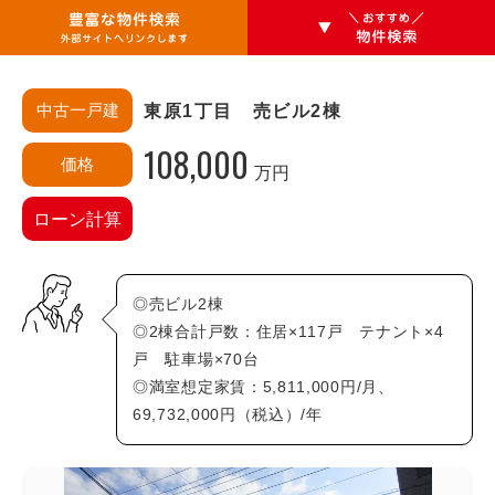
中古一戸建
東原1丁目 売ビル2棟
108,000
価格
万円
エリアから探す
ローン計算
安佐南区
あ行・か行
◎売ビル2棟
相田(3)
相田町(0)
◎2棟合計戸数：住居×117戸 テナント×4
戸 駐車場×70台
大塚西(0)
大塚西町(0)
◎満室想定家賃：5,811,000円/月、
大塚東(0)
大塚東町(0)
69,732,000円（税込）/年
大町(0)
大町西(0)
大町東(0)
上安(3)