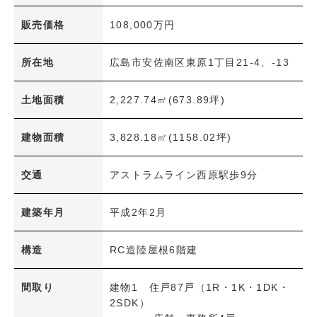
土地面積
〜
販売価格
108,000万円
建物面積
〜
所在地
広島市安佐南区東原1丁目21-4、-13
間取り
土地面積
2,227.74㎡(673.89坪)
1R・1K～1LDK
2K～2LDK+S
建物面積
3K～3LDK+S
3,828.18㎡(1158.02坪)
4K～4LDK+S
5K～5LDK+S
6K以上
交通
アストラムライン西原駅歩9分
その他
交通機関
建築年月
平成2年2月
JR
アストラムライン
構造
RC造陸屋根6階建
広島電鉄
学区
間取り
建物1 住戸87戸（1R・1K・1DK・
2SDK）
小学校
中学校