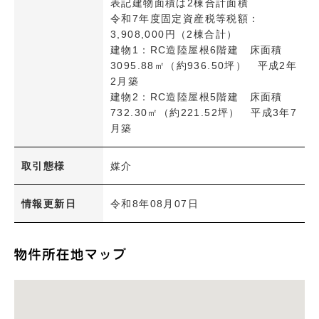
表記建物面積は2棟合計面積
令和7年度固定資産税等税額：
3,908,000円（2棟合計）
建物1：RC造陸屋根6階建 床面積
3095.88㎡（約936.50坪） 平成2年
2月築
建物2：RC造陸屋根5階建 床面積
732.30㎡（約221.52坪） 平成3年7
月築
取引態様
媒介
情報更新日
令和8年08月07日