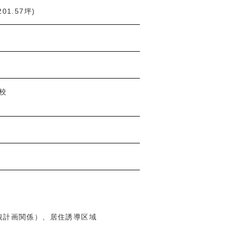
201.57坪)
月
校
観計画関係）、居住誘導区域