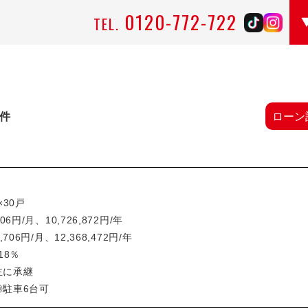
0120-772-722
TEL.
物件
ローン
×30戸
6円/月、10,726,872円/年
706円/月、12,368,472円/年
18％
主に承継
◎駐車6台可