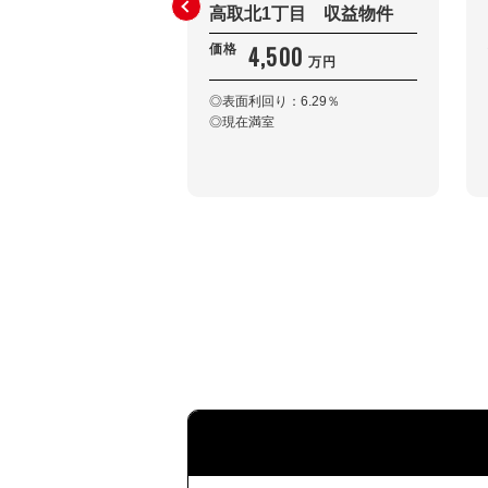
高取北1丁目 収益物件
4,500
価格
万円
◎表面利回り：6.29％
◎現在満室