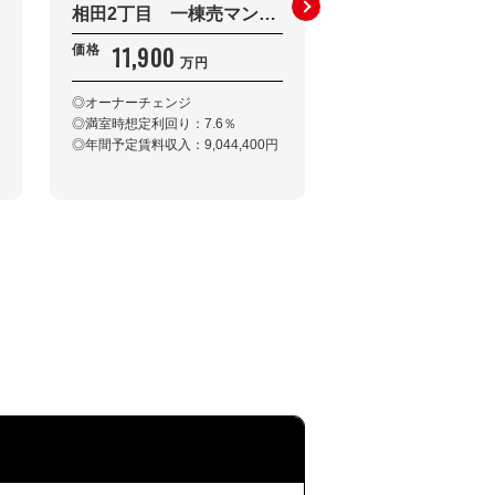
相田2丁目 一棟売マンション
深川2丁目 共同
11,900
11,000
価格
価格
万円
万円
◎オーナーチェンジ
◎現況利回り 6.87％
◎満室時想定利回り：7.6％
◎想定利回り 7.39％
◎年間予定賃料収入：9,044,400円