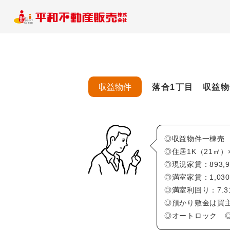
収益物件
落合1丁目 収益
◎収益物件一棟売
◎住居1K（21㎡）
◎現況家賃：893,90
◎満室家賃：1,030,
◎満室利回り：7.3
◎預かり敷金は買
◎オートロック 