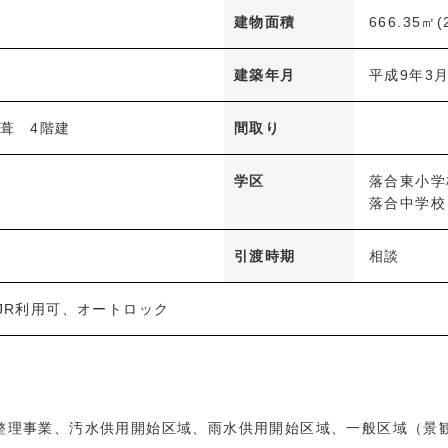
建物面積
666.35㎡(
建築年月
平成9年3
葺 4階建
間取り
学区
落合東小学
落合中学校
引渡時期
相談
JR利用可、オートロック
整理事業、汚水供用開始区域、雨水供用開始区域、一般区域（景