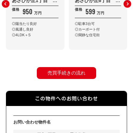
あさひが丘1丁目 戸建住宅
あさひが丘6丁目 戸建住宅
950
599
価格
価格
万円
万円
◎陽当たり良好
◎駐車3台可
◎風通し良好
◎カーポート付
◎4LDK＋S
◎閑静な住宅街
売買手続きの流れ
お問い合わせ物件名