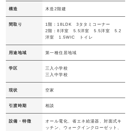
構造
木造2階建
検 索
内容をクリア
間取り
1階：18LDK 3タタミコーナー
2階：8洋室 5.5洋室 5.5洋室 5.2
洋室 1.5WIC トイレ
用途地域
第一種住居地域
学区
三入小学校
三入中学校
現状
空家
引渡時期
相談
設備・特徴
オール電化、省エネ給湯器、対面式キ
ッチン、ウォークインクローゼット、