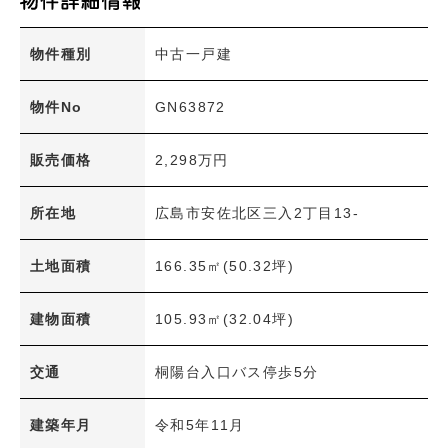
土地面積
〜
物件種別
中古一戸建
建物面積
〜
物件No
GN63872
間取り
販売価格
2,298万円
1R・1K～1LDK
2K～2LDK+S
3K～3LDK+S
4K～4LDK+S
所在地
広島市安佐北区三入2丁目13-
5K～5LDK+S
6K以上
その他
土地面積
166.35㎡(50.32坪)
交通機関
建物面積
105.93㎡(32.04坪)
JR
アストラムライン
広島電鉄
交通
桐陽台入口バス停歩5分
学区
建築年月
令和5年11月
小学校
中学校