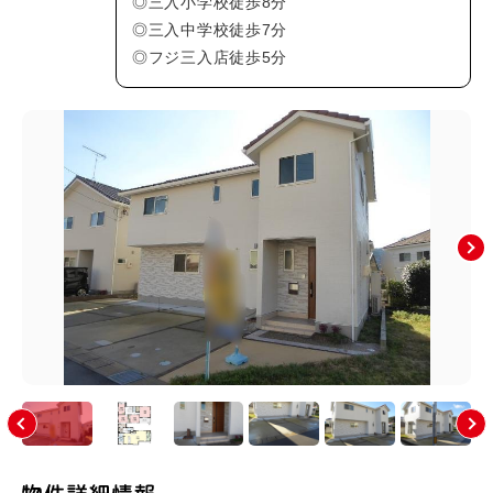
◎三入小学校徒歩8分
上安町(0)
川内(4)
◎三入中学校徒歩7分
祇園(2)
祇園町(0)
◎フジ三入店徒歩5分
た行
な行
は行
ま行
や行
広島市(安佐南区以外)
その他のエリア
絞り込み条件
新着物件
価格
〜