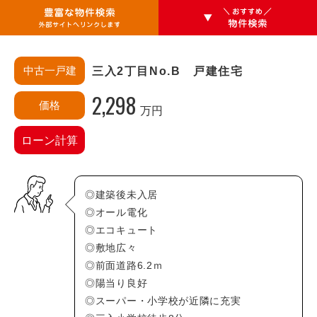
中古一戸建
三入2丁目No.B 戸建住宅
2,298
価格
万円
エリアから探す
ローン計算
安佐南区
あ行・か行
◎建築後未入居
相田(3)
相田町(0)
◎オール電化
◎エコキュート
大塚西(0)
大塚西町(0)
◎敷地広々
大塚東(0)
大塚東町(0)
◎前面道路6.2ｍ
大町(0)
大町西(0)
◎陽当り良好
大町東(0)
上安(3)
◎スーパー・小学校が近隣に充実