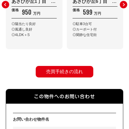
あさひが丘1丁目 戸建住宅
あさひが丘6丁目 戸建住宅
950
599
価格
価格
万円
万円
◎陽当たり良好
◎駐車3台可
◎風通し良好
◎カーポート付
◎4LDK＋S
◎閑静な住宅街
売買手続きの流れ
お問い合わせ物件名