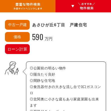
中古一戸建
あさひが丘6丁目 戸建住宅
590
価格
万円
エリアから探す
ローン計算
安佐南区
あ行・か行
◎公園前の明るい物件
相田(3)
相田町(0)
◎陽当たり良好
◎閑静な住宅地
大塚西(0)
大塚西町(0)
◎食洗器付きの大きな流し台で3口ガスコン
大塚東(0)
大塚東町(0)
ロ
大町(0)
大町西(0)
◎玄関奥に小さな庭もあり家庭菜園も出来
大町東(0)
上安(3)
ます