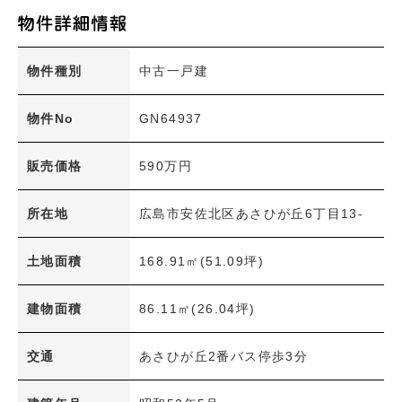
土地面積
〜
建物面積
物件種別
中古一戸建
〜
間取り
物件No
GN64937
1R・1K～1LDK
2K～2LDK+S
販売価格
590万円
3K～3LDK+S
4K～4LDK+S
5K～5LDK+S
6K以上
所在地
広島市安佐北区あさひが丘6丁目13-
その他
土地面積
168.91㎡(51.09坪)
交通機関
JR
アストラムライン
建物面積
86.11㎡(26.04坪)
広島電鉄
交通
あさひが丘2番バス停歩3分
学区
小学校
中学校