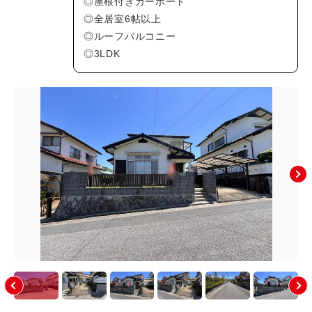
◎屋根付きカーポート
上安町(0)
川内(4)
◎全居室6帖以上
祇園(2)
祇園町(0)
◎ルーフバルコニー
◎3LDK
た行
な行
は行
ま行
や行
広島市(安佐南区以外)
その他のエリア
絞り込み条件
新着物件
価格
〜