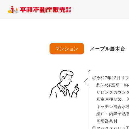
マンション
メープル勝木台
◎令和7年12月リ
約6.4洋室壁・約
リビングカウンタ
和室戸襖貼替、入
キッチン混合水栓
網戸・内障子貼替
照明器具付
◎マックスバリュ