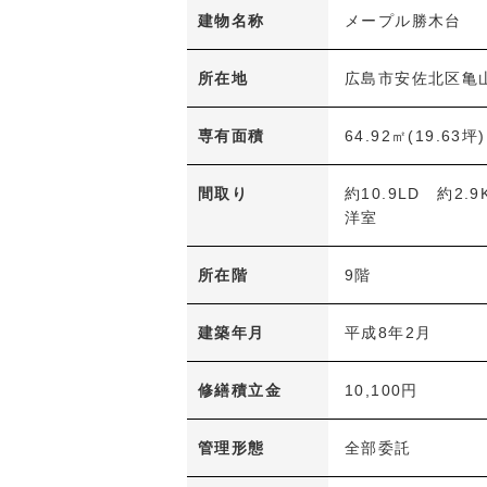
建物名称
メープル勝木台
所在地
広島市安佐北区亀山
専有面積
64.92㎡(19.63坪)
間取り
約10.9LD 約2.
洋室
所在階
9階
建築年月
平成8年2月
修繕積立金
10,100円
管理形態
全部委託