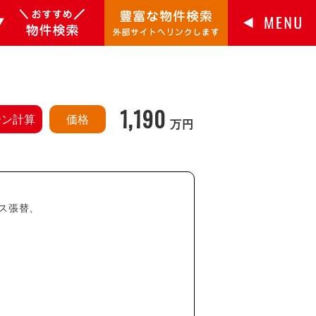
1,190
ーン計算
価格
万円
ロス張替、