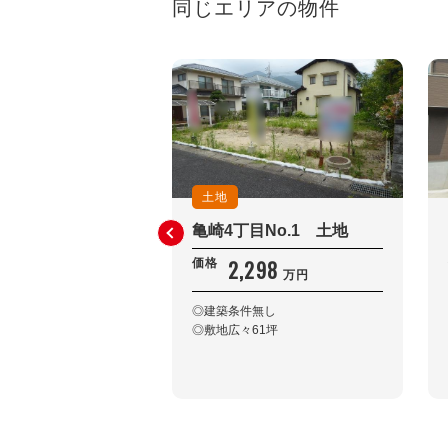
同じエリアの物件
土地
亀崎4丁目No.1 土地
2,298
価格
万円
◎建築条件無し
◎敷地広々61坪