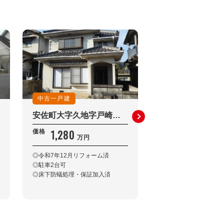
中古一戸建
土地
安佐町大字久地字戸崎 戸建住宅
深川1丁目No.9
1,280
1,350
価格
価格
万円
万円
◎令和7年12月リフォーム済
◎建築条件無し
◎駐車2台可
◎一括購入可能
◎床下防蟻処理・保証加入済