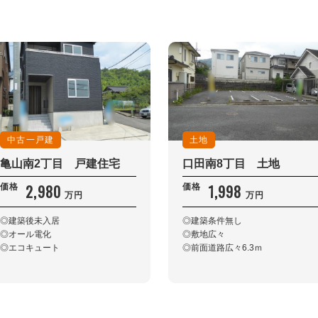
中古一戸建
土地
亀山南2丁目 戸建住宅
口田南8丁目 土地
2,980
1,998
価格
価格
万円
万円
◎建築後未入居
◎建築条件無し
◎オール電化
◎敷地広々
◎エコキュート
◎前面道路広々6.3ｍ