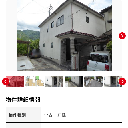
上安町(0)
川内(4)
祇園(2)
祇園町(0)
た行
な行
は行
ま行
や行
広島市(安佐南区以外)
その他のエリア
絞り込み条件
新着物件
価格
物件種別
中古一戸建
〜