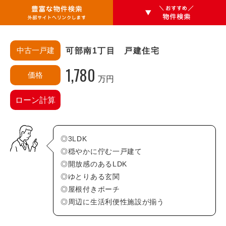
中古一戸建
可部南1丁目 戸建住宅
1,780
価格
万円
エリアから探す
ローン計算
安佐南区
あ行・か行
◎3LDK
相田(3)
相田町(0)
◎穏やかに佇む一戸建て
◎開放感のあるLDK
大塚西(0)
大塚西町(0)
◎ゆとりある玄関
大塚東(0)
大塚東町(0)
◎屋根付きポーチ
大町(0)
大町西(0)
◎周辺に生活利便性施設が揃う
大町東(0)
上安(3)