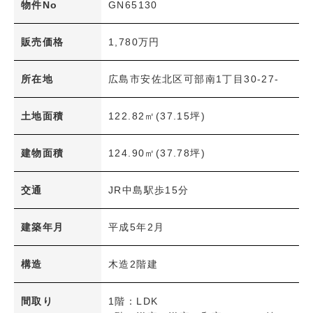
土地面積
物件No
GN65130
〜
建物面積
販売価格
1,780万円
〜
所在地
広島市安佐北区可部南1丁目30-27-
間取り
1R・1K～1LDK
2K～2LDK+S
土地面積
122.82㎡(37.15坪)
3K～3LDK+S
4K～4LDK+S
建物面積
124.90㎡(37.78坪)
5K～5LDK+S
6K以上
その他
交通
JR中島駅歩15分
交通機関
建築年月
平成5年2月
JR
アストラムライン
広島電鉄
構造
木造2階建
学区
間取り
1階：LDK
小学校
中学校