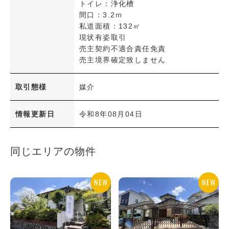
トイレ：浄化槽
間口：3.2ｍ
私道面積：132㎡
現状有姿取引
売主契約不適合責任免責
売主境界確定致しません
取引態様
媒介
情報更新日
令和8年08月04日
同じエリアの物件