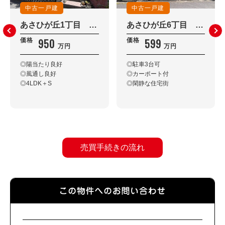
中古一戸建
中古一戸建
あさひが丘1丁目 戸建住宅
あさひが丘6丁目 戸建住宅
950
599
価格
価格
万円
万円
◎陽当たり良好
◎駐車3台可
◎風通し良好
◎カーポート付
◎4LDK＋S
◎閑静な住宅街
売買手続きの流れ