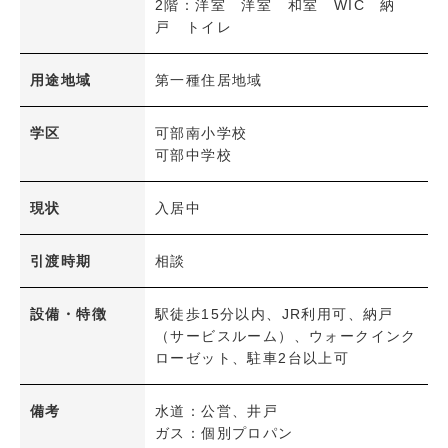
2階：洋室 洋室 和室 WIC 納
戸 トイレ
検 索
内容をクリア
用途地域
第一種住居地域
学区
可部南小学校
可部中学校
現状
入居中
引渡時期
相談
設備・特徴
駅徒歩15分以内、JR利用可、納戸
（サービスルーム）、ウォークインク
ローゼット、駐車2台以上可
備考
水道：公営、井戸
ガス：個別プロパン