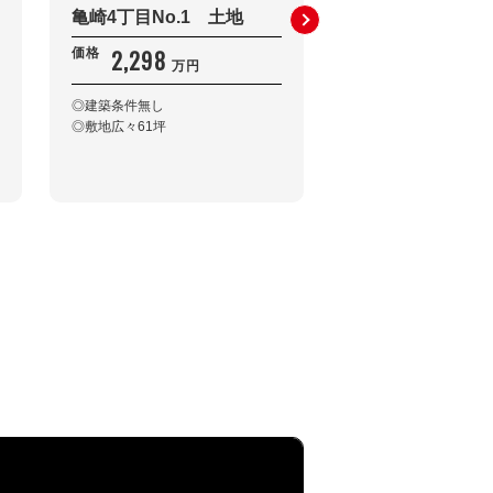
亀崎4丁目No.1 土地
亀山南2丁目 戸
2,298
2,980
価格
価格
万円
万円
◎建築条件無し
◎建築後未入居
◎敷地広々61坪
◎オール電化
◎エコキュート