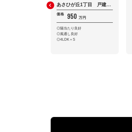
あさひが丘1丁目 戸建住宅
950
価格
万円
◎陽当たり良好
◎風通し良好
◎4LDK＋S