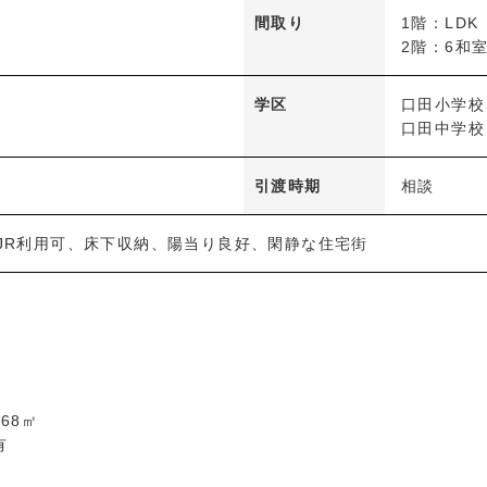
間取り
1階：LD
2階：6和室
学区
口田小学校
口田中学校
引渡時期
相談
、JR利用可、床下収納、陽当り良好、閑静な住宅街
68㎡
有