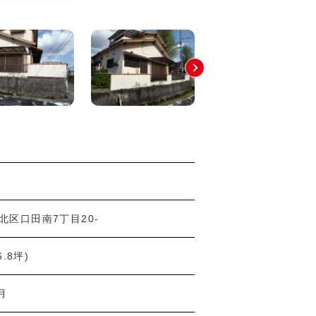
北区口田南7丁目20-
6.8坪)
月