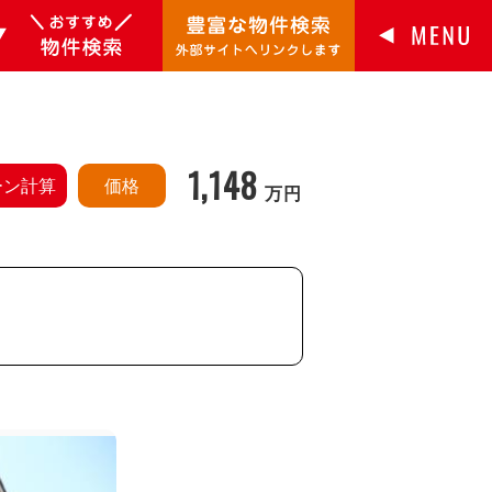
1,148
ーン計算
価格
万円