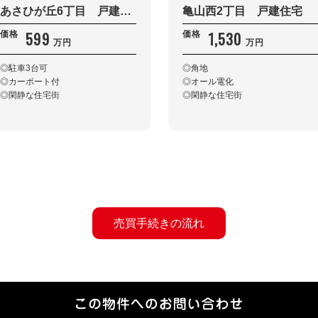
あさひが丘6丁目 戸建住宅
亀山西2丁目 戸建住宅
599
1,530
価格
価格
万円
万円
◎駐車3台可
◎角地
◎カーポート付
◎オール電化
◎閑静な住宅街
◎閑静な住宅街
売買手続きの流れ