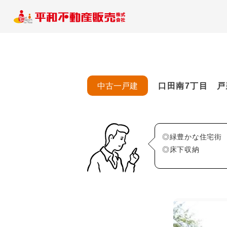
中古一戸建
口田南7丁目 戸
◎緑豊かな住宅街
◎床下収納