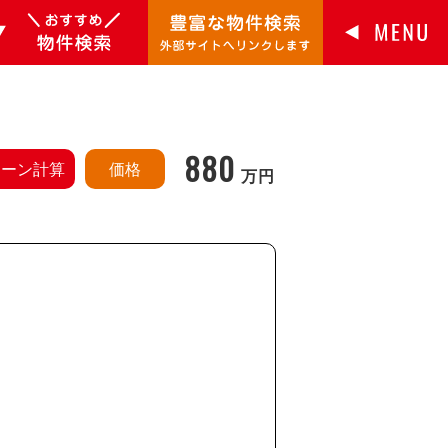
880
ローン計算
価格
万円