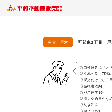
中古一戸建
可部東1丁目 戸
◎自分好みにリノ
◎立地の良い7DK
◎採光だけでなく
◎屋根裏収納
◎バス停歩1分
◎周辺交通量少な
◎続き和室
◎陽当り良好