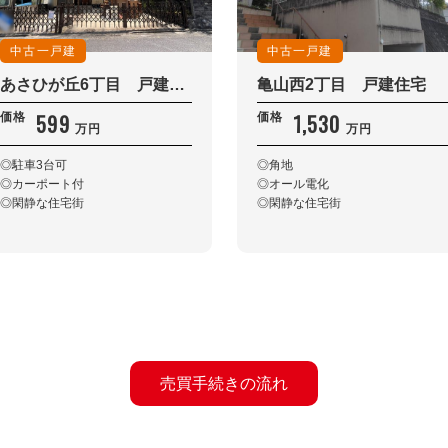
中古一戸建
中古一戸建
あさひが丘6丁目 戸建住宅
亀山西2丁目 戸建住宅
599
1,530
価格
価格
万円
万円
◎駐車3台可
◎角地
◎カーポート付
◎オール電化
◎閑静な住宅街
◎閑静な住宅街
売買手続きの流れ