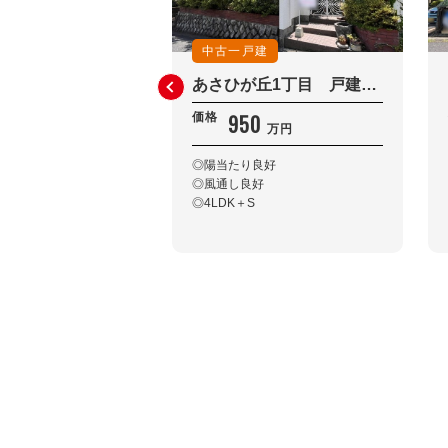
中古一戸建
あさひが丘1丁目 戸建住宅
950
価格
万円
◎陽当たり良好
◎風通し良好
◎4LDK＋S