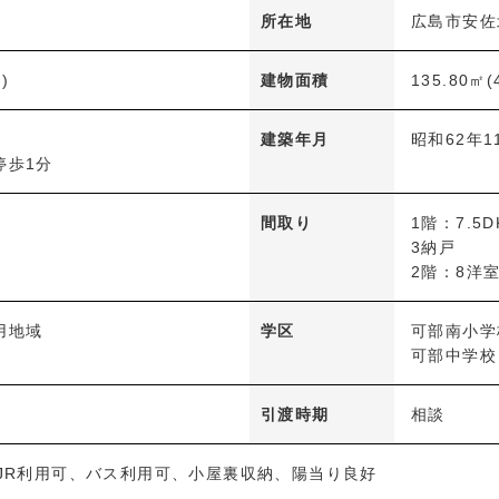
所在地
広島市安佐北
)
建物面積
135.80㎡(
建築年月
昭和62年1
停歩1分
間取り
1階：7.5
3納戸
2階：8洋
用地域
学区
可部南小学
可部中学校
引渡時期
相談
、JR利用可、バス利用可、小屋裏収納、陽当り良好