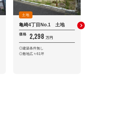
土地
中古一戸建
亀崎4丁目No.1 土地
亀山南2丁目 戸
2,298
2,980
価格
価格
万円
万円
◎建築条件無し
◎建築後未入居
◎敷地広々61坪
◎オール電化
◎エコキュート