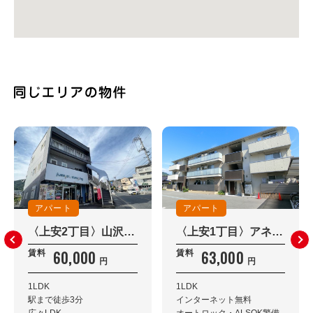
アパート
アパート
〈上安2丁目〉山沢ビル 301
〈上安1丁目〉アネックス伍番館 303
60,000
63,000
賃料
賃料
円
円
1LDK
1LDK
駅まで徒歩3分
インターネット無料
広々LDK
オートロック・ALSOK警備