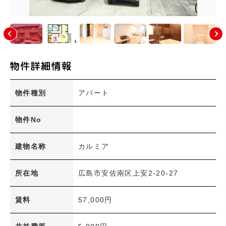
大塚東(1)
大塚東町(0)
大町(0)
大町西(2)
大町東(10)
上安(7)
上安町(0)
川内(5)
祇園(8)
祇園町(0)
た行
物件種別
アパート
な行
物件No
は行
ま行
建物名称
カルミア
や行
広島市(安佐南区以外)
所在地
広島市安佐南区上安2-20-27
その他のエリア
賃料
57,000円
絞り込み条件