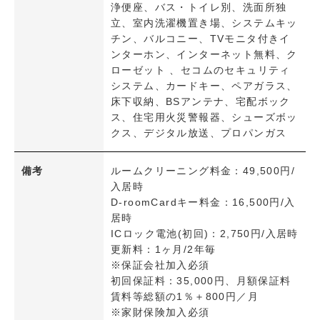
浄便座、バス・トイレ別、洗面所独
立、室内洗濯機置き場、システムキッ
駐車
チン、バルコニー、TVモニタ付きイ
駐車2台可
ンターホン、インターネット無料、ク
ローゼット 、セコムのセキュリティ
システム、カードキー、ペアガラス、
日当たり・採光
床下収納、BSアンテナ、宅配ボック
南向き
ス、住宅用火災警報器、シューズボッ
クス、デジタル放送、プロパンガス
設備
システムキッチン
備考
ルームクリーニング料金：49,500円/
対面式キッチン
入居時
ＩＨクッキングヒーター
D-roomCardキー料金：16,500円/入
居時
ガスコンロ設置可
ICロック電池(初回)：2,750円/入居時
浴室乾燥機
更新料：1ヶ月/2年毎
追炊き機能
※保証会社加入必須
初回保証料：35,000円、月額保証料
温水洗浄便座
賃料等総額の1％＋800円／月
バス・トイレ別
※家財保険加入必須