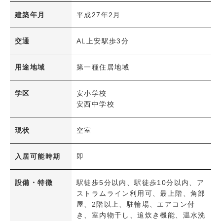
広島電鉄
建築年月
平成27年2月
学区
交通
AL上安駅歩3分
小学校
中学校
用途地域
第一種住居地域
ペット可能物件
ペット可能物件
学区
安小学校
安西中学校
設備条件
現状
空室
立地・環境
駅徒歩5分以内
駅徒歩10分以内
入居可能時期
即
階・フロア
最上階
角部屋
設備・特徴
駅徒歩5分以内、駅徒歩10分以内、ア
ストラムライン利用可、最上階、角部
屋、2階以上、駐輪場、エアコン付
共用部
き、室内物干し、追炊き機能、温水洗
エレベーター
駐車場