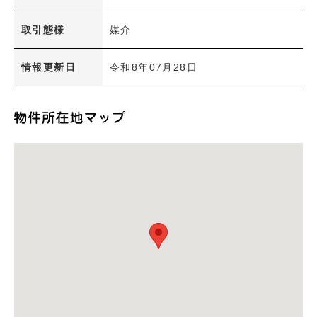
洗面所独立
室内洗濯機置き場
取引態様
媒介
エアコン
オール電化
情報更新日
令和8年07月28日
バルコニー
ウォークインクローゼット
オートロック
ＴＶモニターインターホン
専用庭
インターネット無料
建物
分譲賃貸
検 索
内容をクリア