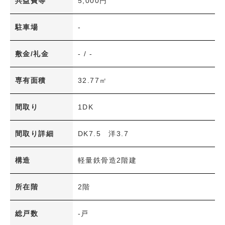
共益費等
5,000円
新着物件
賃料(共益費込)
駐車場
-
〜
専有面積
敷金/礼金
- / -
〜
築年数
専有面積
32.77㎡
〜
間取り
1DK
間取り
1R・1K～1LDK
2K～2LDK+S
間取り詳細
DK7.5 洋3.7
3K～3LDK+S
4K～4LDK+S
構造
軽量鉄骨造2階建
5K～5LDK+S
6K以上
その他
所在階
2階
交通機関
総戸数
-戸
JR
アストラムライン