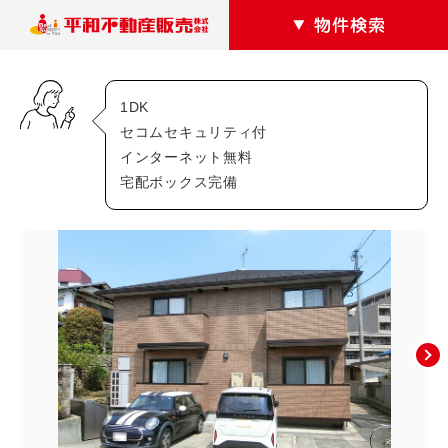
1DK
カテゴリー
セコムセキュリティ付
インターネット無料
マンション
アパート
宅配ボックス完備
駐車場
戸建て
テナントショップ
エリアから探す
安佐南区
あ行・か行
相田(3)
相田町(0)
大塚西(1)
大塚西町(0)