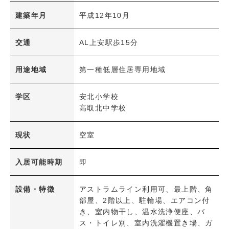
広島電鉄
建築年月
平成12年10月
学区
交通
AL上安駅歩15分
小学校
中学校
用途地域
第一種低層住居専用地域
ペット可能物件
ペット可能物件
学区
安北小学校
高取北中学校
設備条件
現状
空室
立地・環境
駅徒歩5分以内
駅徒歩10分以内
入居可能時期
即
階・フロア
最上階
角部屋
設備・特徴
アストラムライン利用可、最上階、角
部屋、2階以上、駐輪場、エアコン付
き、室内物干し、温水洗浄便座、バ
共用部
ス・トイレ別、室内洗濯機置き場、ガ
エレベーター
駐車場