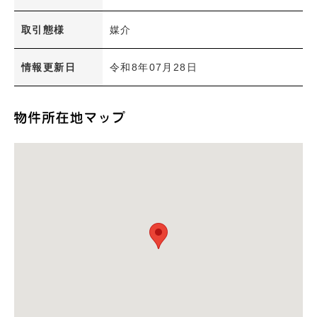
洗面所独立
室内洗濯機置き場
取引態様
媒介
エアコン
オール電化
情報更新日
令和8年07月28日
バルコニー
ウォークインクローゼット
オートロック
ＴＶモニターインターホン
専用庭
インターネット無料
建物
分譲賃貸
検 索
内容をクリア