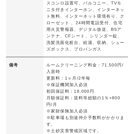
スコンロ設置可、バルコニー、TVモ
ニタ付きインターホン、インターネッ
駐車
ト無料、インターネット環境有り、ク
駐車2台可
ローゼット 、24時間電話受付、住宅
用火災警報器、デジタル放送、BSア
ンテナ、CFシート、シリンダー錠、
日当たり・採光
洗髪洗面化粧台、給湯、収納、シュー
南向き
ズボックス、プロパンガス
設備
備考
ルームクリーニング料金：71,500円/
システムキッチン
入居時
対面式キッチン
更新料：1ヶ月/2年毎
ＩＨクッキングヒーター
※保証機関加入必須
初回保証料：18,000円
ガスコンロ設置可
月額保証料：賃料等総額の1％+800
浴室乾燥機
円/月
追炊き機能
※家財保険加入必須
※駐車場も別途仲介手数料がかかりま
温水洗浄便座
す。
バス・トイレ別
※土砂災害警戒区域です。