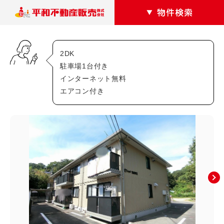
2DK
カテゴリー
駐車場1台付き
インターネット無料
マンション
アパート
エアコン付き
駐車場
戸建て
テナントショップ
エリアから探す
安佐南区
あ行・か行
相田(3)
相田町(0)
大塚西(1)
大塚西町(0)