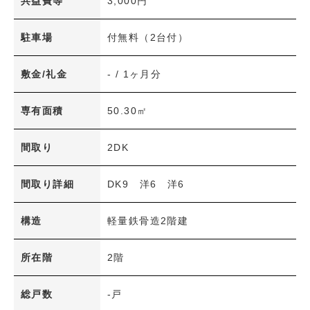
共益費等
3,000円
新着物件
賃料(共益費込)
駐車場
付無料（2台付）
〜
専有面積
敷金/礼金
- / 1ヶ月分
〜
築年数
専有面積
50.30㎡
〜
間取り
2DK
間取り
1R・1K～1LDK
2K～2LDK+S
間取り詳細
DK9 洋6 洋6
3K～3LDK+S
4K～4LDK+S
構造
軽量鉄骨造2階建
5K～5LDK+S
6K以上
その他
所在階
2階
交通機関
総戸数
-戸
JR
アストラムライン