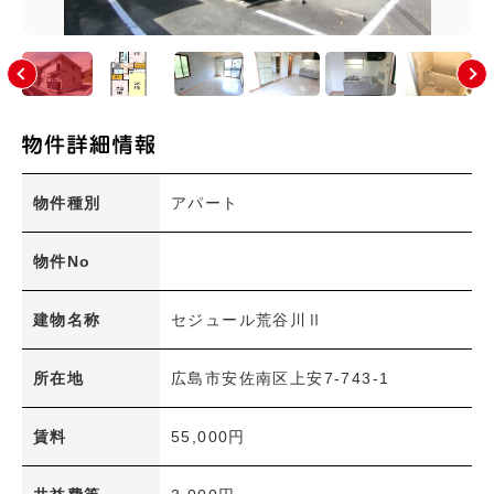
大塚東(1)
大塚東町(0)
大町(0)
大町西(2)
大町東(10)
上安(7)
上安町(0)
川内(5)
祇園(8)
祇園町(0)
た行
物件種別
アパート
な行
物件No
は行
ま行
建物名称
セジュール荒谷川Ⅱ
や行
広島市(安佐南区以外)
所在地
広島市安佐南区上安7-743-1
その他のエリア
賃料
55,000円
絞り込み条件