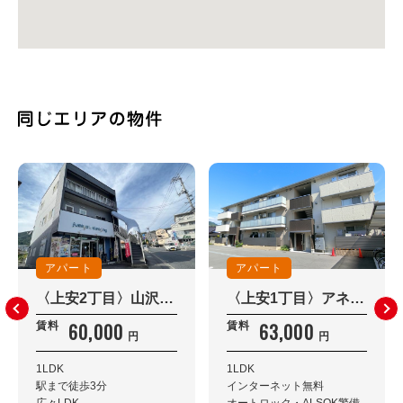
アパート
アパート
〈上安2丁目〉山沢ビル 301
〈上安1丁目〉アネックス伍番館 303
60,000
63,000
賃料
賃料
円
円
1LDK
1LDK
駅まで徒歩3分
インターネット無料
広々LDK
オートロック・ALSOK警備