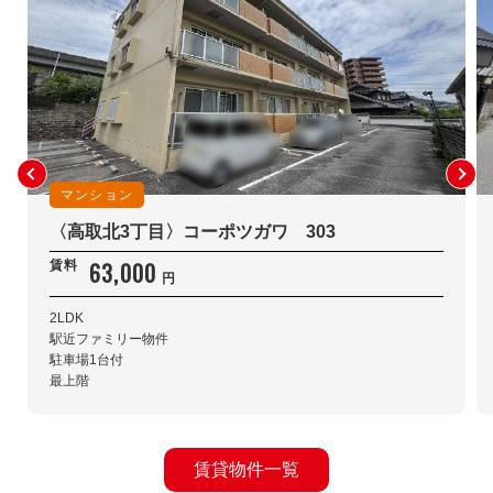
マンション
〈高取北3丁目〉コーポツガワ 303
63,000
賃料
円
2LDK
駅近ファミリー物件
駐車場1台付
最上階
賃貸物件一覧