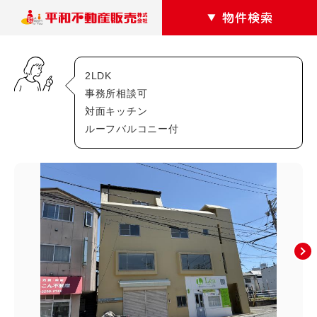
2LDK
カテゴリー
事務所相談可
対面キッチン
マンション
アパート
ルーフバルコニー付
駐車場
戸建て
テナントショップ
エリアから探す
安佐南区
あ行・か行
相田(3)
相田町(0)
大塚西(1)
大塚西町(0)