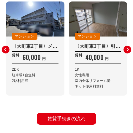
マンション
マンション
〈大町東2丁目〉メゾンアカシア 301
〈大町東3丁目〉引地ビル 303
60,000
40,000
賃料
賃料
円
円
2DK
1K
駐車場1台無料
女性専用
2駅利用可
室内全体リフォーム済
ネット使用料無料
賃貸手続きの流れ