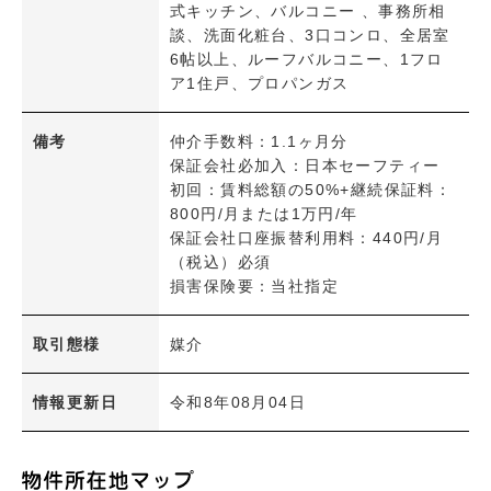
式キッチン、バルコニー 、事務所相
談、洗面化粧台、3口コンロ、全居室
駐車
6帖以上、ルーフバルコニー、1フロ
駐車2台可
ア1住戸、プロパンガス
日当たり・採光
備考
仲介手数料：1.1ヶ月分
南向き
保証会社必加入：日本セーフティー
初回：賃料総額の50%+継続保証料：
800円/月または1万円/年
設備
保証会社口座振替利用料：440円/月
システムキッチン
（税込）必須
対面式キッチン
損害保険要：当社指定
ＩＨクッキングヒーター
ガスコンロ設置可
取引態様
媒介
浴室乾燥機
情報更新日
追炊き機能
令和8年08月04日
温水洗浄便座
バス・トイレ別