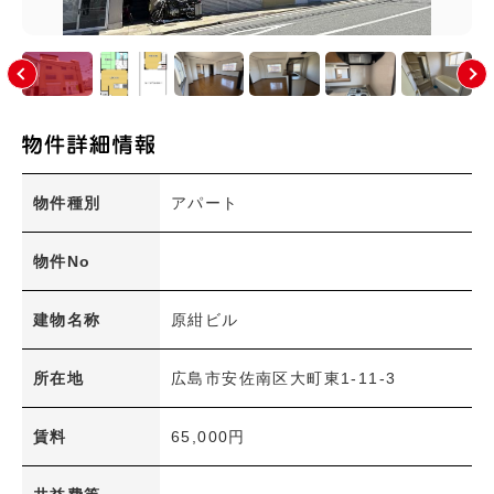
大塚東(1)
大塚東町(0)
大町(0)
大町西(2)
大町東(10)
上安(8)
上安町(0)
川内(5)
祇園(10)
祇園町(0)
た行
物件種別
アパート
な行
物件No
は行
ま行
建物名称
原紺ビル
や行
広島市(安佐南区以外)
所在地
広島市安佐南区大町東1-11-3
その他のエリア
賃料
65,000円
絞り込み条件