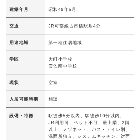
広島電鉄
建築年月
昭和49年5月
学区
交通
JR可部線古市橋駅歩4分
小学校
中学校
用途地域
第一種住居地域
ペット可能物件
ペット可能物件
学区
大町小学校
安佐南中学校
設備条件
現状
空室
立地・環境
駅徒歩5分以内
駅徒歩10分以内
入居可能時期
相談
階・フロア
最上階
角部屋
設備・特徴
駅徒歩5分以内、駅徒歩10分以内、
JR利用可、ペット不可、最上階、2階
以上、メゾネット、バス・トイレ別、
共用部
洗面所独立、システムキッチン、対面
エレベーター
駐車場