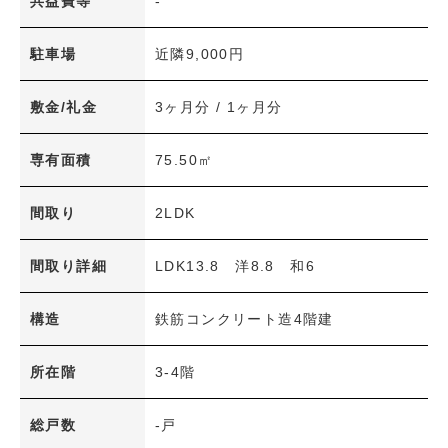
共益費等
-
新着物件
賃料(共益費込)
駐車場
近隣9,000円
〜
専有面積
敷金/礼金
3ヶ月分 / 1ヶ月分
〜
築年数
専有面積
75.50㎡
〜
間取り
2LDK
間取り
1R・1K～1LDK
2K～2LDK+S
間取り詳細
LDK13.8 洋8.8 和6
3K～3LDK+S
4K～4LDK+S
構造
鉄筋コンクリート造4階建
5K～5LDK+S
6K以上
その他
所在階
3-4階
交通機関
総戸数
-戸
JR
アストラムライン