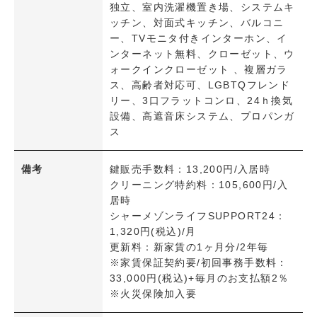
独立、室内洗濯機置き場、システムキ
ッチン、対面式キッチン、バルコニ
駐車
ー、TVモニタ付きインターホン、イ
駐車2台可
ンターネット無料、クローゼット、ウ
ォークインクローゼット 、複層ガラ
ス、高齢者対応可、LGBTQフレンド
日当たり・採光
リー、3口フラットコンロ、24ｈ換気
南向き
設備、高遮音床システム、プロパンガ
ス
設備
システムキッチン
備考
鍵販売手数料：13,200円/入居時
対面式キッチン
クリーニング特約料：105,600円/入
ＩＨクッキングヒーター
居時
シャーメゾンライフSUPPORT24：
ガスコンロ設置可
1,320円(税込)/月
浴室乾燥機
更新料：新家賃の1ヶ月分/2年毎
追炊き機能
※家賃保証契約要/初回事務手数料：
33,000円(税込)+毎月のお支払額2％
温水洗浄便座
※火災保険加入要
バス・トイレ別