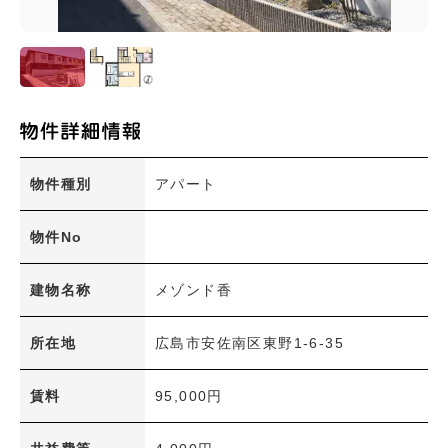
大塚東(1)
大塚東町(0)
大町(0)
大町西(2)
大町東(10)
上安(7)
上安町(0)
川内(5)
祇園(8)
祇園町(0)
た行
物件種別
アパート
な行
物件No
は行
ま行
建物名称
メゾンド香
や行
広島市(安佐南区以外)
所在地
広島市安佐南区東野1-6-35
その他のエリア
賃料
95,000円
絞り込み条件