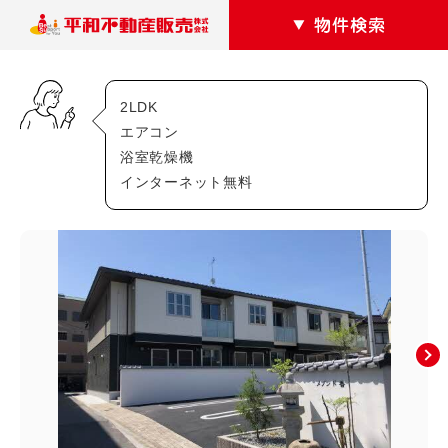
2LDK
カテゴリー
エアコン
浴室乾燥機
マンション
アパート
インターネット無料
駐車場
戸建て
テナントショップ
エリアから探す
安佐南区
あ行・か行
相田(3)
相田町(0)
大塚西(1)
大塚西町(0)