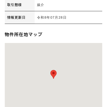
洗面所独立
取引態様
媒介
室内洗濯機置き場
エアコン
情報更新日
令和8年07月28日
オール電化
バルコニー
ウォークインクローゼット
オートロック
ＴＶモニターインターホン
専用庭
インターネット無料
建物
分譲賃貸
検 索
内容をクリア