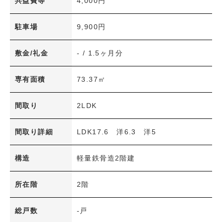
共益費等
4,000円
新着物件
賃料(共益費込)
駐車場
9,900円
〜
専有面積
敷金/礼金
- / 1.5ヶ月分
〜
築年数
専有面積
73.37㎡
〜
間取り
2LDK
間取り
1R・1K～1LDK
2K～2LDK+S
間取り詳細
LDK17.6 洋6.3 洋5
3K～3LDK+S
4K～4LDK+S
構造
軽量鉄骨造2階建
5K～5LDK+S
6K以上
その他
所在階
2階
交通機関
総戸数
-戸
JR
アストラムライン