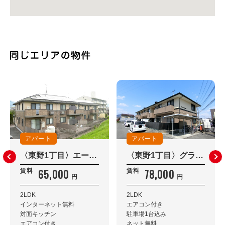
アパート
アパート
〈東野1丁目〉エーデルハイム 105
〈東野1丁目〉グランドール東野I棟 203
65,000
78,000
賃料
賃料
円
円
2LDK
2LDK
インターネット無料
エアコン付き
対面キッチン
駐車場1台込み
エアコン付き
ネット無料