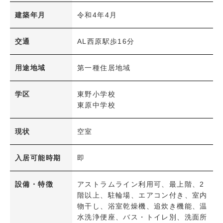
広島電鉄
建築年月
令和4年4月
学区
交通
AL西原駅歩16分
小学校
中学校
用途地域
第一種住居地域
ペット可能物件
ペット可能物件
学区
東野小学校
東原中学校
設備条件
現状
空室
立地・環境
駅徒歩5分以内
駅徒歩10分以内
入居可能時期
即
階・フロア
最上階
角部屋
設備・特徴
アストラムライン利用可、最上階、2
階以上、駐輪場、エアコン付き、室内
物干し、浴室乾燥機、追炊き機能、温
共用部
水洗浄便座、バス・トイレ別、洗面所
エレベーター
駐車場