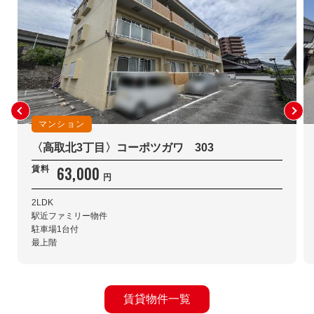
マンション
〈高取北3丁目〉コーポツガワ 303
63,000
賃料
円
2LDK
駅近ファミリー物件
駐車場1台付
最上階
賃貸物件一覧