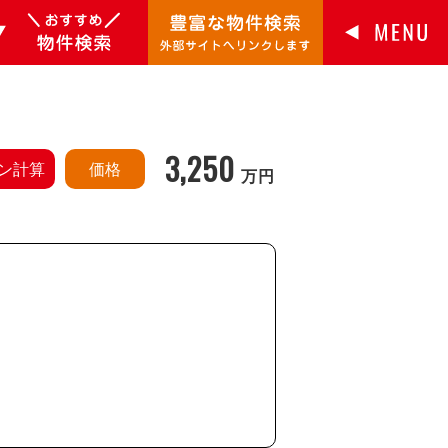
3,250
ン計算
価格
万円