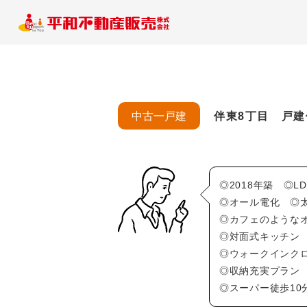
中古一戸建
伴東8丁目 戸建
◎2018年築 ◎
◎オール電化 ◎
◎カフェのような
◎対面式キッチン
◎ウォークインク
◎収納充実プラン
◎スーパー徒歩10