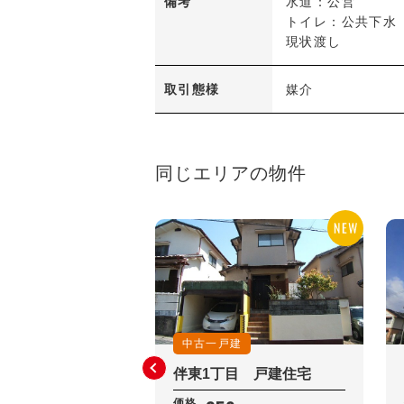
備考
水道：公営
トイレ：公共下水
現状渡し
取引態様
媒介
同じエリアの物件
中古一戸建
伴東1丁目 戸建住宅
価格