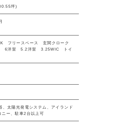
30.55坪)
月
LDK フリースペース 玄関クローク
 6洋室 5.2洋室 3.25WIC トイ
器、太陽光発電システム、アイランド
コニー、駐車2台以上可