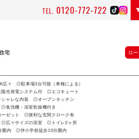
0120-772-722
TEL.
住宅
ロー
LDK広々 ◎駐車場3台可能（車種による）
太陽光発電システム付 ◎エコキュート
オシャレな内装 ◎オープンキッチン
 ◎食洗機・浴室乾燥機付き
ローゼット ◎便利な玄関クローク有
 ◎広々サイズの浴室 ◎トイレ2ヶ所
分圏内 ◎伴小学校徒歩10分圏内