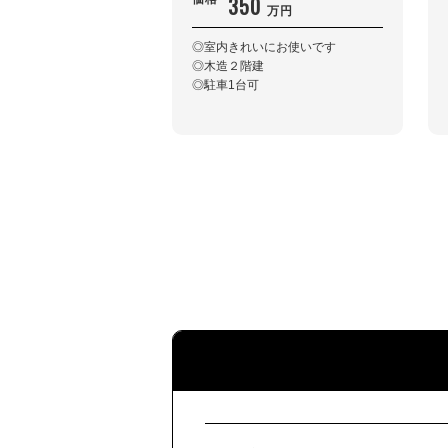
350
万円
◎室内きれいにお使いです
◎木造２階建
◎駐車1台可