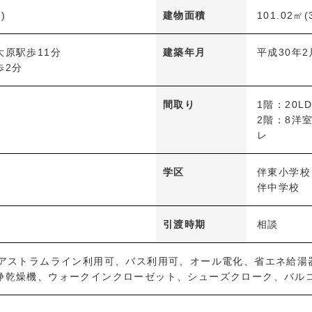
)
建物面積
101.02㎡(
大原駅歩11分
建築年月
平成30年2
歩2分
間取り
1階：20
2階：8洋室
レ
学区
伴東小学校
伴中学校
引渡時期
相談
、アストラムライン利用可、バス利用可、オール電化、省エネ給湯
浄乾燥機、ウォークインクローゼット、シューズクローク、バル