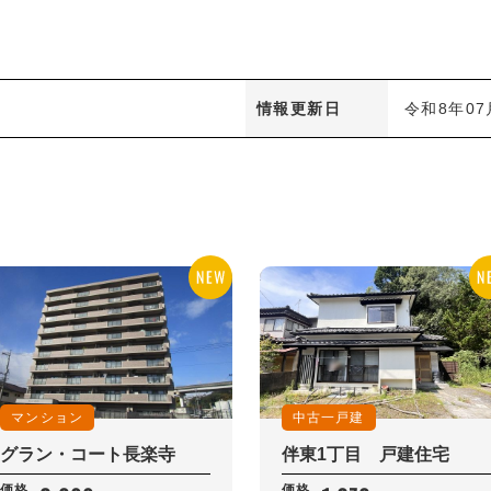
情報更新日
令和8年07
マンション
中古一戸建
グラン・コート長楽寺
伴東1丁目 戸建住宅
価格
価格