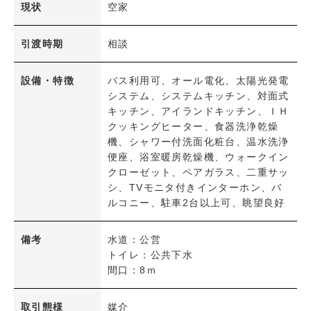
現状
空家
引渡時期
相談
設備・特徴
バス利用可、オール電化、太陽光発電
システム、システムキッチン、対面式
キッチン、アイランドキッチン、ＩＨ
クッキングヒーター、食器洗浄乾燥
機、シャワー付洗面化粧台、温水洗浄
便座、浴室暖房乾燥機、ウォークイン
クローゼット、ペアガラス、二重サッ
シ、TVモニタ付きインターホン、バ
ルコニー、駐車2台以上可、眺望良好
備考
水道：公営
トイレ：公共下水
間口：8ｍ
取引態様
媒介