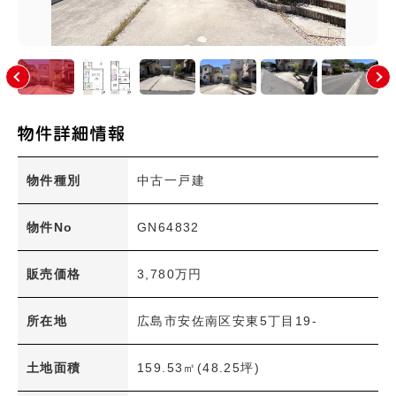
土地面積
〜
建物面積
〜
間取り
1R・1K～1LDK
2K～2LDK+S
3K～3LDK+S
4K～4LDK+S
物件種別
中古一戸建
5K～5LDK+S
6K以上
物件No
GN64832
その他
交通機関
販売価格
3,780万円
JR
アストラムライン
所在地
広島市安佐南区安東5丁目19-
広島電鉄
学区
土地面積
159.53㎡(48.25坪)
小学校
中学校