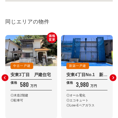
同じエリアの物件
中古一戸建
新築一戸建
安東3丁目 戸建住宅
安東4丁目No.1 新築住宅
580
3,980
価格
価格
万円
万円
◎木造2階建
◎オール電化
◎駐車可
◎エコキュート
◎Low-Eペアガラス