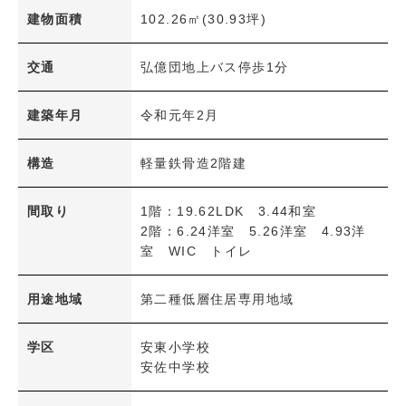
建物面積
102.26㎡(30.93坪)
検 索
内容をクリア
交通
弘億団地上バス停歩1分
建築年月
令和元年2月
構造
軽量鉄骨造2階建
間取り
1階：19.62LDK 3.44和室
2階：6.24洋室 5.26洋室 4.93洋
室 WIC トイレ
用途地域
第二種低層住居専用地域
学区
安東小学校
安佐中学校