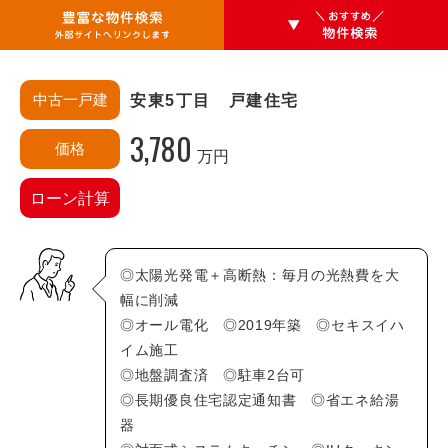
中古一戸建
安東5丁目 戸建住宅
3,780
価格
万円
エリアから探す
ローン計算
安佐南区
あ行・か行
◎太陽光発電＋高断熱：毎月の光熱費を大
相田(3)
相田町(0)
幅に削減
◎オール電化 ◎2019年築 ◎セキスイハ
大塚西(0)
大塚西町(0)
イム施工
大塚東(0)
大塚東町(0)
◎地盤調査済 ◎駐車2台可
大町(0)
大町西(0)
◎長期優良住宅認定通知書 ◎省エネ給湯
大町東(0)
上安(3)
器