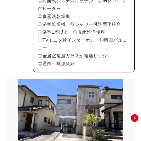
◎対面式システムキッチン ◎IHクッキン
上安町(0)
川内(4)
グヒーター
祇園(2)
祇園町(0)
◎食器洗乾燥機
◎浴室乾燥機 ◎シャワー付洗面化粧台
た行
◎浴室1坪以上 ◎温水洗浄便座
な行
◎TVモニタ付インターホン ◎南面バルコ
は行
ニー
ま行
◎全居室複層ガラスか複層サッシ
◎通風・眺望良好
や行
広島市(安佐南区以外)
その他のエリア
絞り込み条件
新着物件
価格
〜