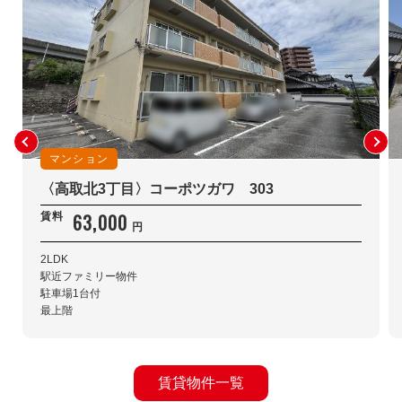
マンション
〈高取北3丁目〉コーポツガワ 303
63,000
賃料
円
2LDK
駅近ファミリー物件
駐車場1台付
最上階
賃貸物件一覧