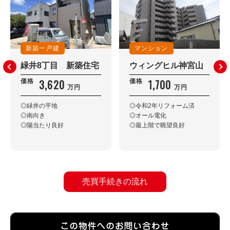
新築一戸建
マンション
緑井8丁目 新築住宅
ウィングヒル神宮山
3,620
1,700
価格
価格
万円
万円
◎緑井の平地
◎令和2年リフォーム済
◎南向き
◎オール電化
◎陽当たり良好
◎最上階で眺望良好
売買手続きの流れ