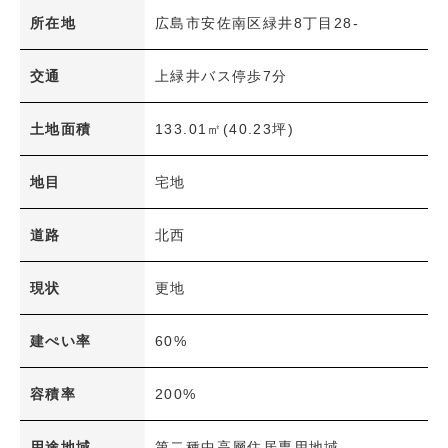
土地面積
所在地
広島市安佐南区緑井8丁目28-
〜
建物面積
交通
上緑井バス停歩7分
〜
間取り
土地面積
133.01㎡(40.23坪)
1R・1K～1LDK
2K～2LDK+S
地目
宅地
3K～3LDK+S
4K～4LDK+S
5K～5LDK+S
6K以上
道路
北西
その他
現状
更地
交通機関
JR
アストラムライン
建ぺい率
60%
広島電鉄
容積率
200%
学区
小学校
中学校
用途地域
第二種中高層住居専用地域