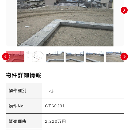
上安町(0)
川内(4)
祇園(2)
祇園町(0)
た行
な行
は行
ま行
や行
広島市(安佐南区以外)
その他のエリア
絞り込み条件
物件種別
土地
新着物件
物件No
GT60291
価格
販売価格
2,220万円
〜