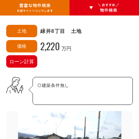
土地
緑井8丁目 土地
2,220
価格
万円
エリアから探す
ローン計算
安佐南区
あ行・か行
◎建築条件無し
相田(3)
相田町(0)
大塚西(0)
大塚西町(0)
大塚東(0)
大塚東町(0)
大町(0)
大町西(0)
大町東(0)
上安(3)