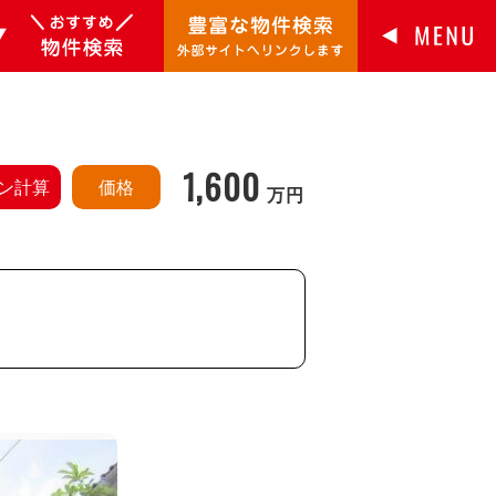
1,600
ン計算
価格
万円