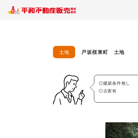
土地
戸坂桜東町 土地
◎建築条件無し
◎古家有