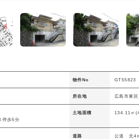
物件No
GT55823
所在地
広島市東区
土地面積
134.11㎡(
ス停歩5分
道路
公道 北4