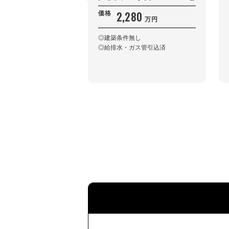
2,280
価格
万円
◎建築条件無し
◎給排水・ガス管引込済