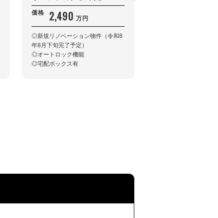
2,490
2,980
価格
価格
万円
万円
◎新規リノベーション物件（令和8
◎リフォーム済
年8月下旬完了予定）
◎角地
◎オートロック機能
◎北側公道
◎宅配ボックス有