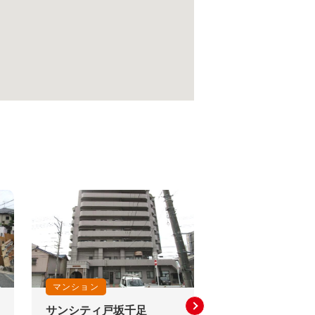
マンション
中古一戸建
サンシティ戸坂千足
戸坂出江1丁目 