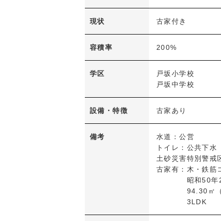
現状
古家付き
容積率
200%
学区
戸坂小学校
戸坂中学校
設備・特徴
古家あり
備考
水道：公営
トイレ：公共下水
土砂災害特別警戒
古家有：木・鉄筋
昭和50年
94.30㎡（車
3LDK