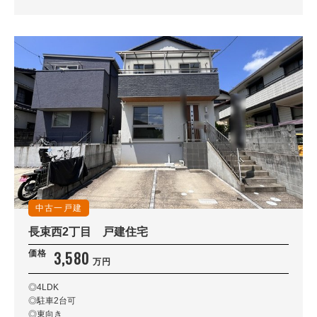
中古一戸建
長束西2丁目 戸建住宅
3,580
価格
万円
◎4LDK
◎駐車2台可
◎東向き