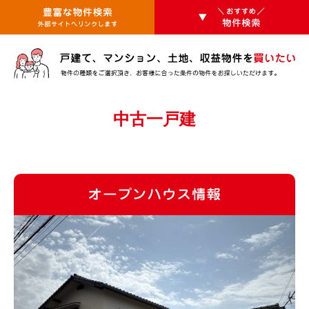
中古一戸建
エリアから探す
安佐南区
あ行・か行
相田(9)
相田町(0)
大塚西(1)
大塚西町(0)
大塚東(0)
大塚東町(0)
大町(0)
大町西(2)
大町東(0)
上安(6)