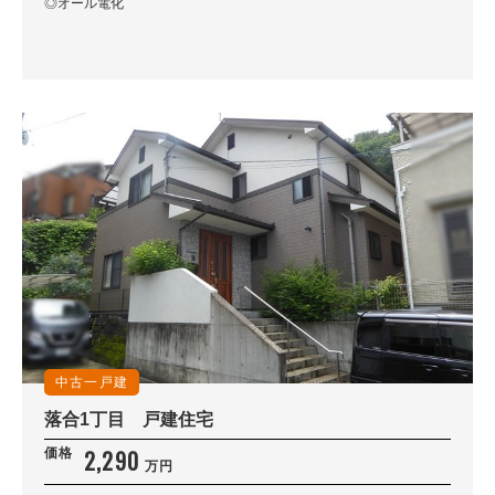
◎オール電化
中古一戸建
落合1丁目 戸建住宅
2,290
価格
万円