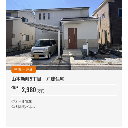
中古一戸建
山本新町5丁目 戸建住宅
2,980
価格
万円
◎オール電化
◎太陽光パネル