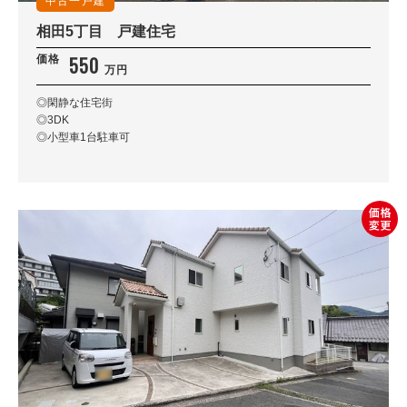
中古一戸建
相田5丁目 戸建住宅
550
価格
万円
◎閑静な住宅街
◎3DK
◎小型車1台駐車可