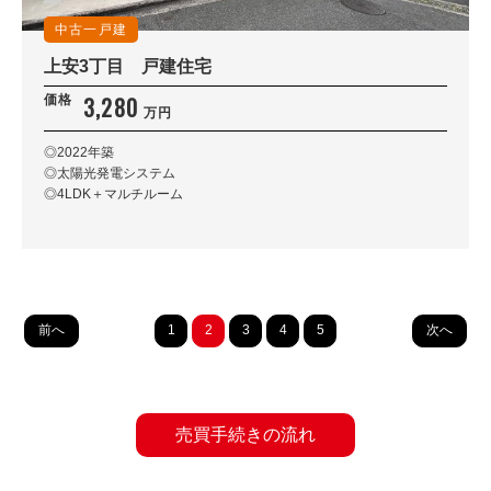
中古一戸建
上安3丁目 戸建住宅
3,280
価格
万円
◎2022年築
◎太陽光発電システム
◎4LDK＋マルチルーム
前へ
1
2
3
4
5
次へ
売買手続きの流れ