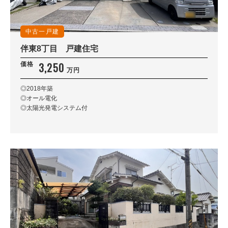
中古一戸建
伴東8丁目 戸建住宅
3,250
価格
万円
◎2018年築
◎オール電化
◎太陽光発電システム付