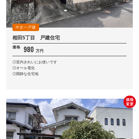
中古一戸建
相田5丁目 戸建住宅
980
価格
万円
◎室内きれいにお使いです
◎オール電化
◎閑静な住宅地