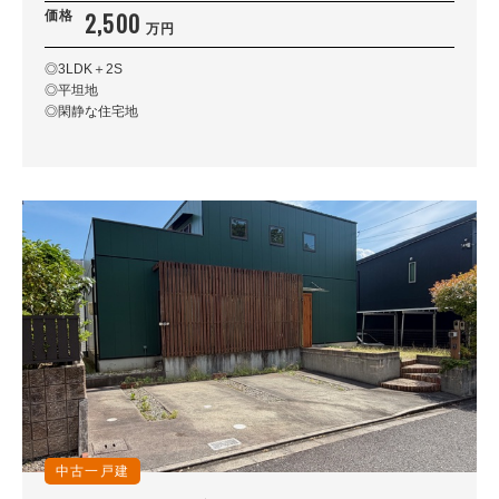
2,500
価格
万円
◎3LDK＋2S
◎平坦地
◎閑静な住宅地
中古一戸建