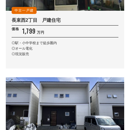
中古一戸建
長束西2丁目 戸建住宅
1,799
価格
万円
◎駅・小中学校まで徒歩圏内
◎オール電化
◎現況販売