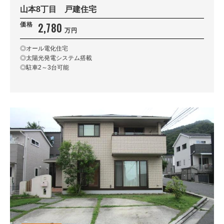
山本8丁目 戸建住宅
学区
2,780
価格
小学校
中学校
万円
◎オール電化住宅
◎太陽光発電システム搭載
検 索
内容をクリア
◎駐車2～3台可能