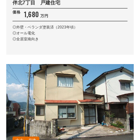
伴北7丁目 戸建住宅
1,680
価格
万円
◎外壁・ベランダ塗装済（2023年頃）
◎オール電化
◎全居室南向き