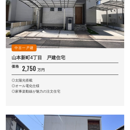
中古一戸建
山本新町4丁目 戸建住宅
2,750
価格
万円
◎太陽光搭載
◎オール電化仕様
◎家事楽動線が魅力の注文住宅