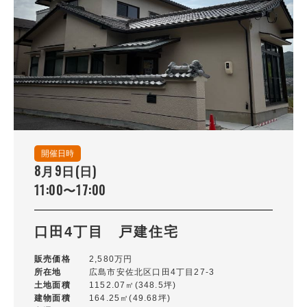
上安町(0)
川内(4)
祇園(2)
祇園町(0)
た行
な行
は行
ま行
や行
開催日時
広島市(安佐南区以外)
8月9日(日)
その他のエリア
11:00〜17:00
絞り込み条件
口田4丁目 戸建住宅
新着物件
販売価格
2,580万円
所在地
広島市安佐北区口田4丁目27-3
価格
土地面積
1152.07㎡(348.5坪)
〜
建物面積
164.25㎡(49.68坪)