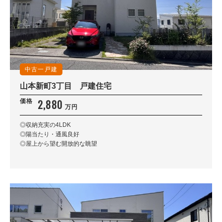
中古一戸建
山本新町3丁目 戸建住宅
2,880
価格
万円
◎収納充実の4LDK
◎陽当たり・通風良好
◎屋上から望む開放的な眺望