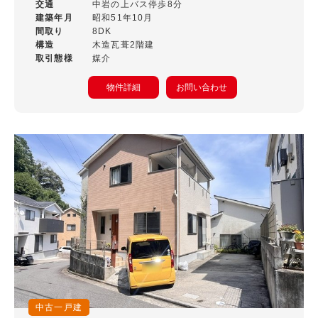
土地面積
交通
中岩の上バス停歩8分
建築年月
昭和51年10月
〜
間取り
8DK
建物面積
構造
木造瓦葺2階建
取引態様
媒介
〜
物件詳細
お問い合わせ
築年数
〜
間取り
1R・1K～1LDK
2K～2LDK+S
3K～3LDK+S
4K～4LDK+S
5K～5LDK+S
6K以上
その他
交通機関
JR
アストラムライン
中古一戸建
広島電鉄