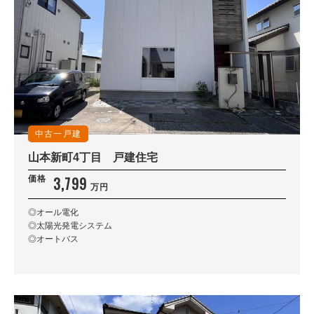
中古一戸建
山本新町4丁目 戸建住宅
3,799
価格
万円
◎オール電化
◎太陽光発電システム
◎オートバス